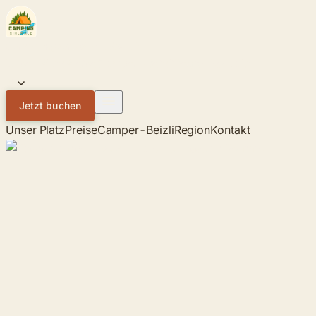
Zum Inhalt springen
Campingplatz
SIHLWALD
Unser Platz
Preise
Camper-Beizli
Region
Kontakt
DE
Jetzt buchen
Unser Platz
Preise
Camper-Beizli
Region
Kontakt